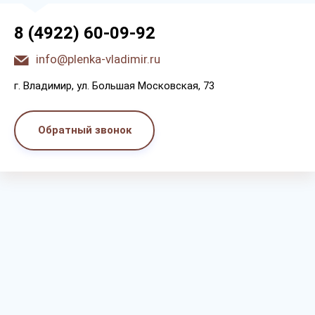
8 (4922) 60-09-92
info@plenka-vladimir.ru
г. Bлaдимиp, yл. Бoльшaя Мocкoвcкaя, 73
Обратный звонок