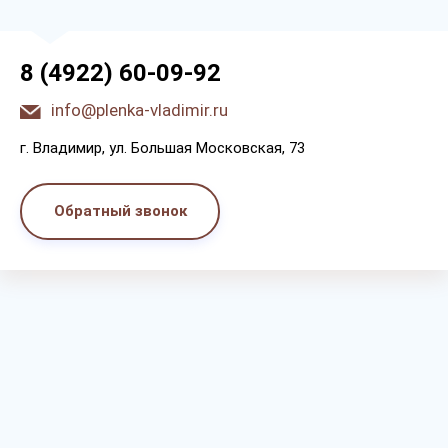
8 (4922) 60-09-92
info@plenka-vladimir.ru
г. Bлaдимиp, yл. Бoльшaя Мocкoвcкaя, 73
Обратный звонок