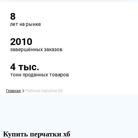
ПВХ нанесение
точка
протектор
волна
8
лет на рынке
Тип вязки
2010
7 класс
10 класс
завершённых заказов
4 тыс.
тонн проданных товаров
Главная
Рабочие перчатки ХБ
Рассчитать
Купить перчатки хб