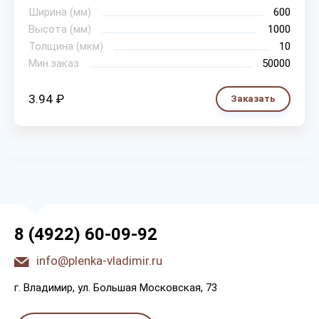
Ширина (мм)
600
Высота (мм)
1000
Толщина (мкм)
10
Мин.заказ
50000
3.94 ₽
Заказать
8 (4922) 60-09-92
info@plenka-vladimir.ru
г. Bлaдимиp, yл. Бoльшaя Мocкoвcкaя, 73