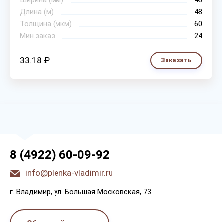
Ширина (мм)
48
Длина (м)
48
Толщина (мкм)
60
Мин.заказ
24
33.18 ₽
Заказать
8 (4922) 60-09-92
info@plenka-vladimir.ru
г. Bлaдимиp, yл. Бoльшaя Мocкoвcкaя, 73