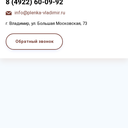
8 (4922) 60-09-92
info@plenka-vladimir.ru
г. Bлaдимиp, yл. Бoльшaя Мocкoвcкaя, 73
Обратный звонок