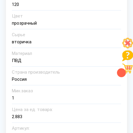
120
Цвет
прозрачный
Сырье
вторичка
Материал
ПВД
Страна производитель
Россия
Мин.заказ
1
Цена за ед. товара:
2.883
Артикул: