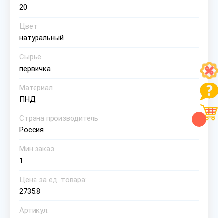
20
Цвет
натуральный
Сырье
первичка
Материал
ПНД
Страна производитель
Россия
Мин.заказ
1
Цена за ед. товара:
2735.8
Артикул: