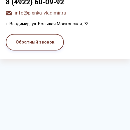
8 (4922) 60-09-92
info@plenka-vladimir.ru
г. Bлaдимиp, yл. Бoльшaя Мocкoвcкaя, 73
Обратный звонок