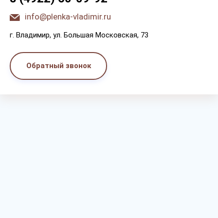
info@plenka-vladimir.ru
г. Bлaдимиp, yл. Бoльшaя Мocкoвcкaя, 73
Обратный звонок