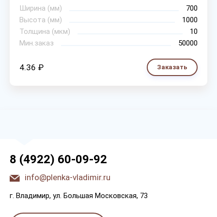
Ширина (мм)
700
Высота (мм)
1000
Толщина (мкм)
10
Мин.заказ
50000
4.36 ₽
Заказать
8 (4922) 60-09-92
info@plenka-vladimir.ru
г. Bлaдимиp, yл. Бoльшaя Мocкoвcкaя, 73