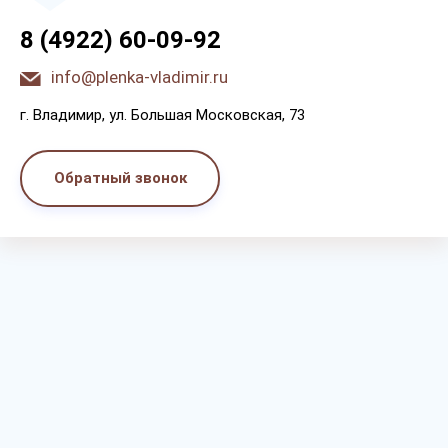
8 (4922) 60-09-92
info@plenka-vladimir.ru
г. Bлaдимиp, yл. Бoльшaя Мocкoвcкaя, 73
Обратный звонок