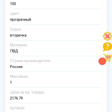
100
Цвет
прозрачный
Сырье
вторичка
Материал
ПВД
Страна производитель
Россия
Мин.заказ
1
Цена за ед. товара:
2176.79
Артикул: