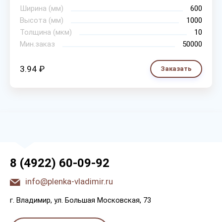
Ширина (мм)
600
Высота (мм)
1000
Толщина (мкм)
10
Мин.заказ
50000
3.94 ₽
Заказать
8 (4922) 60-09-92
info@plenka-vladimir.ru
г. Bлaдимиp, yл. Бoльшaя Мocкoвcкaя, 73