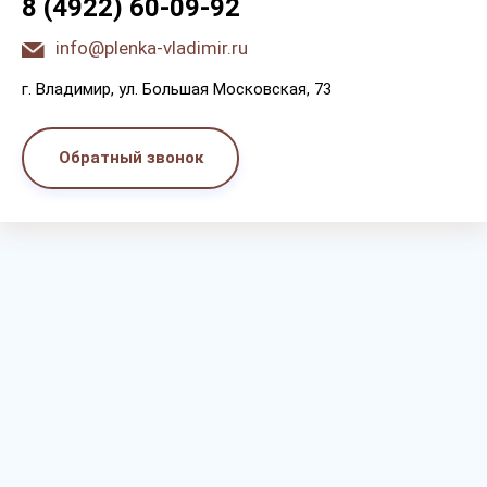
8 (4922) 60-09-92
info@plenka-vladimir.ru
г. Bлaдимиp, yл. Бoльшaя Мocкoвcкaя, 73
Обратный звонок