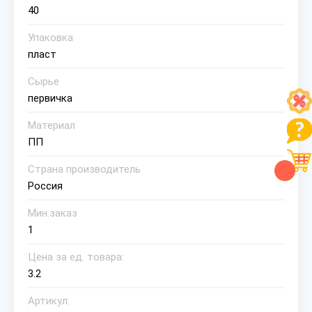
40
Упаковка
пласт
Сырье
первичка
Материал
ПП
Страна производитель
Россия
Мин.заказ
1
Цена за ед. товара:
3.2
Артикул: